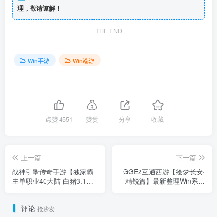
理，敬请谅解！
THE END
Win手游
Win端游
点赞
4551
赞赏
分享
收藏
上一篇
下一篇
战神引擎传奇手游【独家霸
GGE2互通西游【绘梦长安·
主单职业40大陆-白猪3.1】
精锐篇】最新整理Win系服
最新整理Win系特色服务端
务端+安卓苹果PC三端+攻略
+安卓苹果双端+GM授权物
+内置GM工具+全套源码+详
评论
品后台+详细搭建教程
细搭建教程
抢沙发