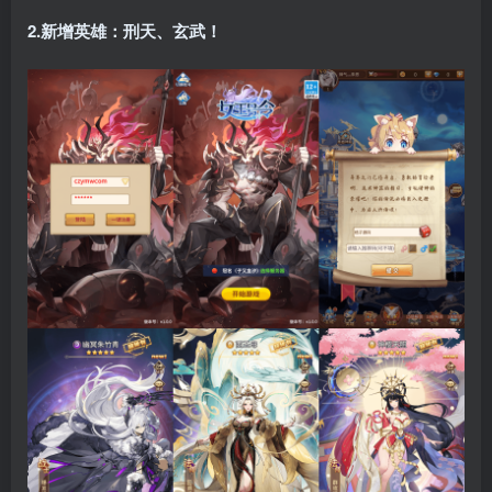
2.新增英雄：刑天、玄武！