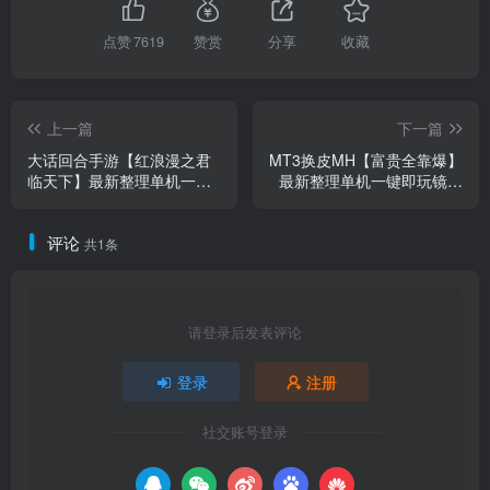
点赞
7619
赞赏
分享
收藏
上一篇
下一篇
大话回合手游【红浪漫之君
MT3换皮MH【富贵全靠爆】
临天下】最新整理单机一键
最新整理单机一键即玩镜像
即玩镜像端+Linux手工服务
端+Linux手工服务端+安卓苹
端+安卓苹果双端+运营后台
果双端+GM后台+详细搭建
评论
+详细搭建教程
教程+全套源码
共1条
请登录后发表评论
登录
注册
社交账号登录