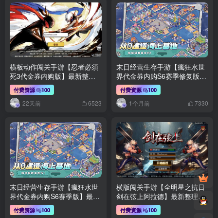
横板动作闯关手游【忍者必須
末日经营生存手游【瘋狂水世
死3代金券内购版】最新整理
界代金券内购S6赛季修复版】
单机一键即玩镜像端+Linux手
最新整理Linux手工服务端+加
付费资源
100
付费资源
100
工服务端+安卓苹果双端+前后
解密工具+新管理后台+CDK授
22天前
1个月前
端全套源码+CDK授权后台+详
权后台+H5安卓+详细搭建教程
6523
7330
细搭建教程
末日经营生存手游【瘋狂水世
横版闯关手游【全明星之抗日
界代金券内购S6赛季版】最新
剑在弦上阿拉德】最新整理单
整理单机一键即玩端+Linux手
机一键即玩镜像端+Linux手工
付费资源
100
付费资源
100
工服务端+加解密工具+新管理
服务端+配套表+全功能管理后