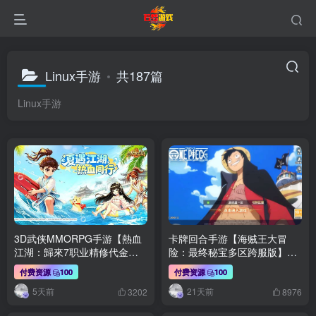
Linux手游
共187篇
Linux手游
3D武侠MMORPG手游【熱血
卡牌回合手游【海贼王大冒
江湖：歸來7职业精修代金券
险：最终秘宝多区跨服版】最
内购版】最新整Linux手工服务
新整理单机一键即玩镜像端
付费资源
100
付费资源
100
端+安卓苹果双端+CDK授权后
+Linux手工服务端+管理后台
5天前
21天前
台+详细搭建教程
+CDK授权后台+安卓+详细搭
3202
8976
建教程