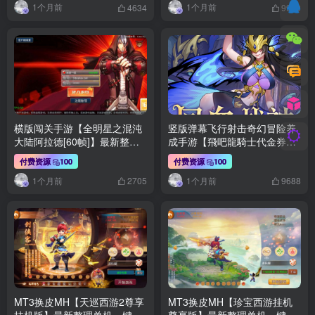
1个月前
1个月前
后台+CDK授权后台+PC安卓
台+GM授权后台+安卓苹果双
4634
9960
+详细搭建教程
端+详细搭建教程
横版闯关手游【全明星之混沌
竖版弹幕飞行射击奇幻冒险养
大陆阿拉德[60帧]】最新整理
成手游【飛吧龍騎士代金券内
单机一键即玩镜像端+Linux手
购版】最新整理单机一键即玩
付费资源
100
付费资源
100
工服务端+全套前后端源码
镜像端+Linux手工服务端+安
1个月前
1个月前
+WEB管理后台+GM授权后台
卓+CDK授权后台+全套前后端
2705
9688
+安卓苹果双端+详细搭建教程
源码+详细搭建教程
MT3换皮MH【天巡西游2尊享
MT3换皮MH【珍宝西游挂机
挂机版】最新整理单机一键即
尊享版】最新整理单机一键即