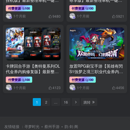
玩镜像端+Linux手工服务端
玩镜像端+Linux手工服务端
付费资源
100
付费资源
100
+安卓苹果双端+GM后台+全套
+安卓苹果双端+GM后台+全套
1个月前
1个月前
源码+详细搭建教程
源码+详细搭建教程
9480
5921
卡牌回合手游【奥特曼系列OL
放置RPG刷宝手游【英雄有閃
代金券内购修复版】最新整理
S1蚀梦之境三职业代金券内购
单机一键即玩端+Linux手工服
修复版】最新整理Linux手工服
付费资源
100
付费资源
100
务端+加解密工具+CDK授权后
务端+本地注册+运维后台+管
1个月前
1个月前
台+安卓苹果双端+详细搭建教
理后台+代理后台+CDK授权后
4123
4456
程
台+安卓苹果双端+详细搭建教
程
1
2
…
16
跳转
友情链接 ：
寻梦时光
蔡州手游
韵·剑·阁