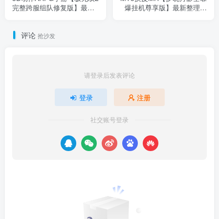
完整跨服组队修复版】最新
爆挂机尊享版】最新整理单
整理单机一键即玩镜像端
机一键即玩镜像端+Linux手
+Linux手工服务端+本地注册
工服务端+安卓苹果双端
评论
+本地热更+安卓+GM后台
+GM后台+详细搭建教程+全
抢沙发
+CDK授权后台+详细搭建教
套源码
程+全套源码
请登录后发表评论
登录
注册
社交账号登录