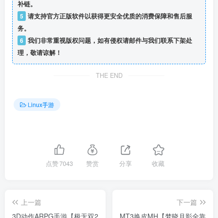
补链。
5
请支持官方正版软件以获得更安全优质的消费保障和售后服
务。
6
我们非常重视版权问题，如有侵权请邮件与我们联系下架处
理，敬请谅解！
THE END
Linux手游
点赞
7043
赞赏
分享
收藏
上一篇
下一篇
​​3D动作ARPG手游【极无双2
MT3换皮MH【梦晓月影全靠