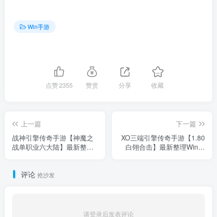
Win手游
点赞
2355
赞赏
分享
收藏
上一篇
下一篇
战神引擎传奇手游【神魔之
XO三端引擎传奇手游【1.80
战单职业六大陆】最新整理
白翎合击】最新整理Win系
WIN系特色服务端+安卓
服务端+PC安卓苹果三端+加
+GM后台+详细搭建教程
密工具+详细搭建教程
评论
抢沙发
请登录后发表评论