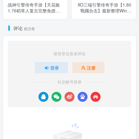
战神引擎传奇手游【天花板
XO三端引擎传奇手游【1.80
1.76稻草人复古完整免授权
戰國合击】最新整理Win系
版】最新整理WIN系复古服
服务端+PC安卓苹果三端+加
务端+安卓苹果双端+GM后
密工具+详细搭建教程
评论
台+详细搭建教程
抢沙发
请登录后发表评论
登录
注册
社交账号登录