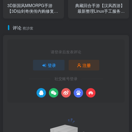
3D新国风MMORPG手游
典藏回合手游【汉风西游】
【3D仙剑奇侠传内购修复
最新整理Linux手工服务端
版】最新整理单机一键即玩
+安卓+管理后台+源码+详细
镜像端+Linux手工服务端+安
搭建教程+视频教程
评论
卓+GM授权后台+详细搭建
抢沙发
教程
请登录后发表评论
登录
注册
社交账号登录