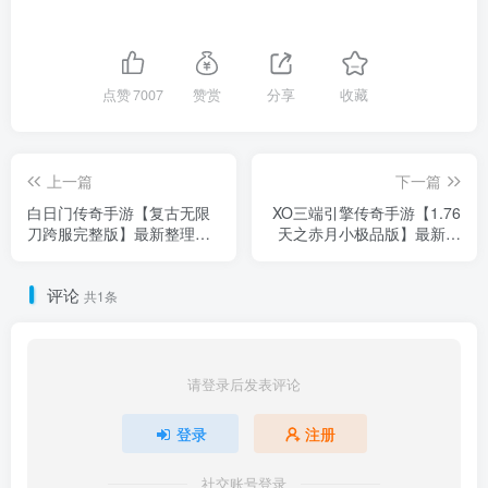
点赞
7007
赞赏
分享
收藏
上一篇
下一篇
白日门传奇手游【复古无限
XO三端引擎传奇手游【1.76
刀跨服完整版】最新整理
天之赤月小极品版】最新整
Win系服务端+管理后台+GM
理WIN系复古服务端+PC安
授权后台+安卓+详细搭建教
卓苹果三端+加密工具+详细
评论
程
搭建教程
共1条
请登录后发表评论
登录
注册
社交账号登录