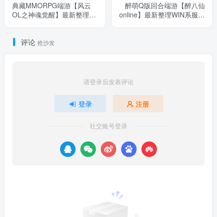
典藏MMORPG端游【风云
醉萌Q版回合端游【醉八仙
OL之神魂觉醒】最新整理
online】最新整理WIN系服务
Win一键服务端+网页注册
端+PC客户端+GM工具+详
+GM命令+PC客户端+详细
细搭建教程+视频教程
评论
搭建教程
抢沙发
请登录后发表评论
登录
注册
社交账号登录