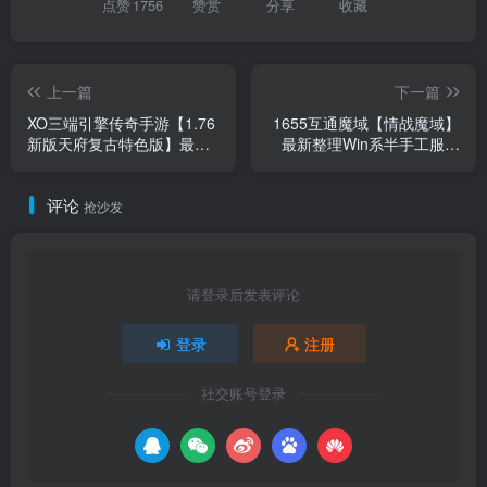
点赞
1756
赞赏
分享
收藏
上一篇
下一篇
XO三端引擎传奇手游【1.76
1655互通魔域【情战魔域】
新版天府复古特色版】最新
最新整理Win系半手工服务
整理Win系服务端+PC安卓苹
端+本地验证+本地注册+全
果三端+加密工具+详细搭建
套工具+详细搭建教程
评论
教程
抢沙发
请登录后发表评论
登录
注册
社交账号登录