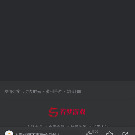
友情链接 ：
寻梦时光
蔡州手游
韵·剑·阁
友链申请
免责声明
隐私政策
关于本站
1756
欢迎您留下宝贵的见解！