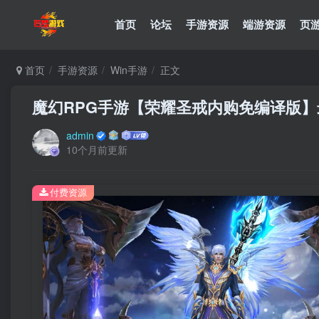
首页
论坛
手游资源
端游资源
页
首页
手游资源
Win手游
正文
魔幻RPG手游【荣耀圣戒内购免编译版】
admin
10个月前更新
付费资源