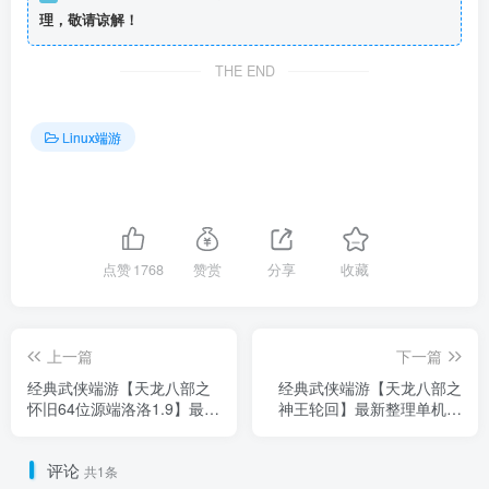
理，敬请谅解！
THE END
Linux端游
点赞
1768
赞赏
分享
收藏
上一篇
下一篇
经典武侠端游【天龙八部之
经典武侠端游【天龙八部之
怀旧64位源端洛洛1.9】最新
神王轮回】最新整理单机一
整理单机一键即玩镜像端
键即玩镜像端+Linux手工服
+Linux手工服务端+PC客户
务端+PC客户端+GM工具
评论
端+GM工具+网页注册+详细
+详细搭建教程
共1条