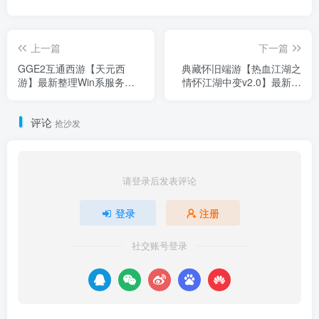
上一篇
下一篇
GGE2互通西游【天元西
典藏怀旧端游【热血江湖之
游】最新整理Win系服务端
情怀江湖中变v2.0】最新整
+安卓苹果PC三端互通+攻略
理Win系服务端+PC客户端
+全套源码+详细搭建教程
+百宝阁+管理后台+详细搭
评论
+通用视频教程
建教程
抢沙发
请登录后发表评论
登录
注册
社交账号登录