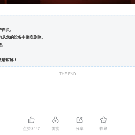
。
户自负。
内从您的设备中彻底删除。
链。
敬请谅解！
THE END
点赞
3447
赞赏
分享
收藏