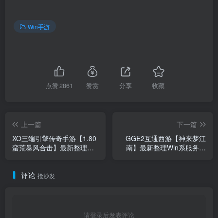
Win手游
点赞
2861
赞赏
分享
收藏
上一篇
下一篇
XO三端引擎传奇手游【1.80
GGE2互通西游【神来梦江
蛮荒暴风合击】最新整理
南】最新整理Win系服务端
Win系复古服务端+PC安卓苹
+安卓苹果PC三端+全套源码
果三端+加密工具+详细搭建
+详细搭建教程+攻略
评论
教程
抢沙发
请登录后发表评论