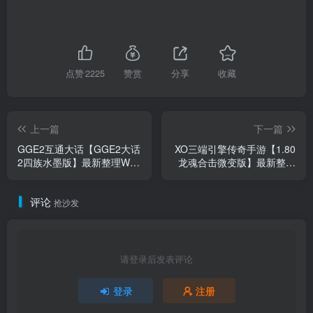
点赞
2225
赞赏
分享
收藏
上一篇
下一篇
GGE2互通大话【GGE2大话
XO三端引擎传奇手游【1.80
2四族水墨版】最新整理WIN
龙魂合击微变版】最新整理
系服务端+安卓PC互通客户
Win系复古服务端+PC安卓苹
端+内置GM工具+安卓出包
果三端+加密工具+详细搭建
评论
教程+全套源码+详细搭建教
教程
抢沙发
程
请登录后发表评论
登录
注册