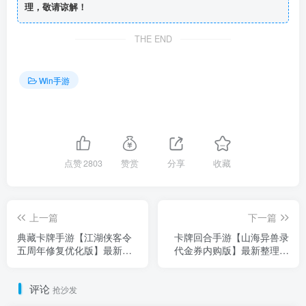
理，敬请谅解！
THE END
Win手游
点赞
2803
赞赏
分享
收藏
上一篇
下一篇
典藏卡牌手游【江湖侠客令
卡牌回合手游【山海异兽录
五周年修复优化版】最新整
代金券内购版】最新整理单
理Win系服务端+GM运营后
机一键即玩镜像端+Win系服
台+安卓苹果双端+详细搭建
务端+全套源码+商城后台
评论
教程
+GM卡密授权后台+安卓+详
抢沙发
细搭建教程