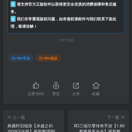
5
请支持官方正版软件以获得更安全优质的消费保障和售后服
务。
6
我们非常重视版权问题，如有侵权请邮件与我们联系下架处
理，敬请谅解！
THE END
Win手游
Win端游
点赞
5053
赞赏
分享
收藏
上一篇
下一篇
典藏怀旧端游【卓越之剑
XO三端引擎传奇手游【1.80
2V29汉化版】最新整理WIN
鸳鸯暴风合击】最新整理