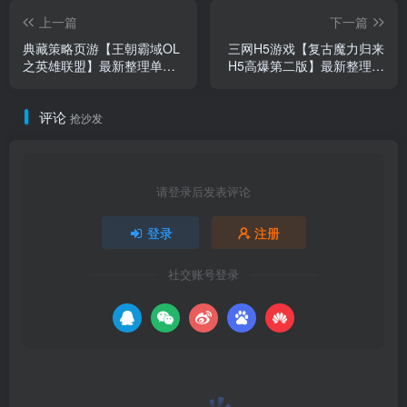
上一篇
下一篇
典藏策略页游【王朝霸域OL
三网H5游戏【复古魔力归来
之英雄联盟】最新整理单机
H5高爆第二版】最新整理单
一键即玩镜像端+Linux手工
机一键即玩镜像端+Linux手
服务端+充值后台+详细搭建
工服务端+管理后台+GM授
评论
教程
权后台+安卓+详细搭建教程
抢沙发
请登录后发表评论
登录
注册
社交账号登录