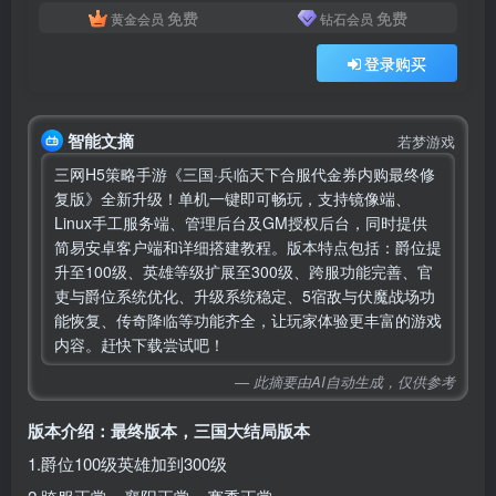
免费
免费
黄金会员
钻石会员
登录购买
智能文摘
若梦游戏
三网H5策略手游《三国·兵临天下合服代金券内购最终修
复版》全新升级！单机一键即可畅玩，支持镜像端、
Linux手工服务端、管理后台及GM授权后台，同时提供
简易安卓客户端和详细搭建教程。版本特点包括：爵位提
升至100级、英雄等级扩展至300级、跨服功能完善、官
吏与爵位系统优化、升级系统稳定、5宿敌与伏魔战场功
能恢复、传奇降临等功能齐全，让玩家体验更丰富的游戏
内容。赶快下载尝试吧！
— 此摘要由AI自动生成，仅供参考
版本介绍：最终版本，三国大结局版本
1.爵位100级英雄加到300级