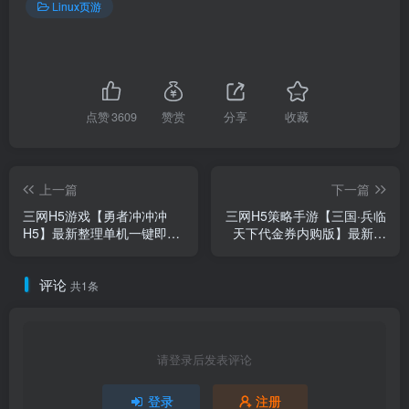
Linux页游
点赞
3609
赞赏
分享
收藏
上一篇
下一篇
三网H5游戏【勇者冲冲冲
三网H5策略手游【三国·兵临
H5】最新整理单机一键即玩
天下代金券内购版】最新整
镜像端+Linux手工服务端+全
理单机一键即玩镜像端
套源码+GM命令+简易安卓
+Linux手工服务端+管理后台
评论
客户端+详细搭建教程+视频
+简易安卓客户端+详细搭建
共1条
教程
教程+视频教程+源码
请登录后发表评论
登录
注册