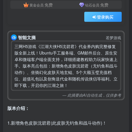
免费
免费
黄金会员
钻石会员
登录购买
智能文摘
若梦游戏
三网H5游戏《江湖大侠H5沈碧君》代金券内购完整修复
版全新上线！Ubuntu手工服务端、GM邮件后台、原生安
卓和微端客户端全面支持，详细搭建教程助力玩家快速上
手。版本亮点包括：新增角色皮肤沈碧君（无钓鱼和战斗
动作）、坐骑幻化皮肤天地玄鲲、5个大额玉璧充值档
位、超值礼包以及创角送代金和随机传说侠侣等福利。立
即下载，开启你的江湖之旅！
— 此摘要由AI自动生成，仅供参考
版本介绍：
1.新增角色皮肤沈碧君(此皮肤无钓鱼和战斗动作)！