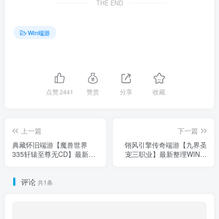
THE END
Win端游
点赞
2441
赞赏
分享
收藏
上一篇
下一篇
典藏怀旧端游【魔兽世界
翎风引擎传奇端游【九界圣
335轩辕至尊无CD】最新整
宠三职业】最新整理WIN系
理WIN系服务端+PC客户端
服务端+配套补丁+详细搭建
+详细搭建教程+登录器生成
教程+视频教程
评论
器+网页注册+GM指令教程
共1条