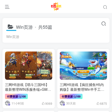
Win页游
共55篇
Win页游
三网H5游戏【萌斗三国H5】
三网H5游戏【疯狂捕鱼H5内
最新整理WIN系服务端+GM后
购版】最新整理Win半手工服
台+详细搭建教程
务端+简易安卓客户端+详细搭
付费资源
100
付费资源
100
建教程
11小时前
30天前
9069
6875