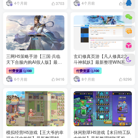
4个月前
4个月前
3703
9757
三网H5策略手游【三国·兵临
玄幻修真页游【凡人修真2之
天下合服内购AI假人版】最新
斗神弑妖】最新整理WIN系服
整理Win系服务端+管理后台
务端+GM工具+详细搭建教程
付费资源
100
付费资源
100
+GM后台+简易安卓客户端+详
6个月前
8个月前
细教程
9416
9296
模拟经营H5游戏【王大爷的幸
休闲割草H5游戏【末日特工队
福生活内购版】最新整理WIN
内购版】最新整理WIN系服务