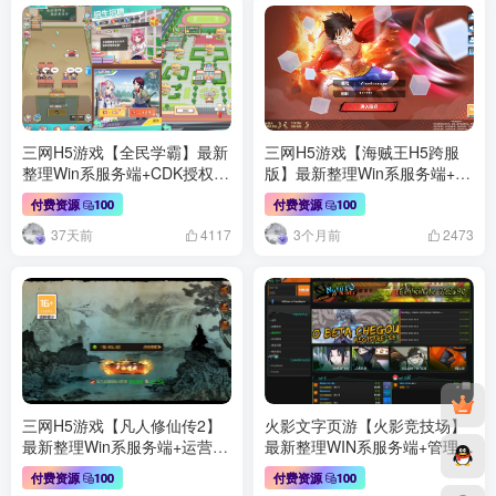
三网H5游戏【全民学霸】最新
三网H5游戏【海贼王H5跨服
整理Win系服务端+CDK授权后
版】最新整理Win系服务端+管
台+简易安卓+详细搭建教程
理后台+GM授权后台+安卓+详
付费资源
100
付费资源
100
细搭建教程+全套源码
37天前
3个月前
4117
2473
三网H5游戏【凡人修仙传2】
火影文字页游【火影竞技场】
最新整理Win系服务端+运营管
最新整理WIN系服务端+管理后
理后台+全套表+全套源码+详
台+详细搭建教程
付费资源
100
付费资源
100
细搭建教程