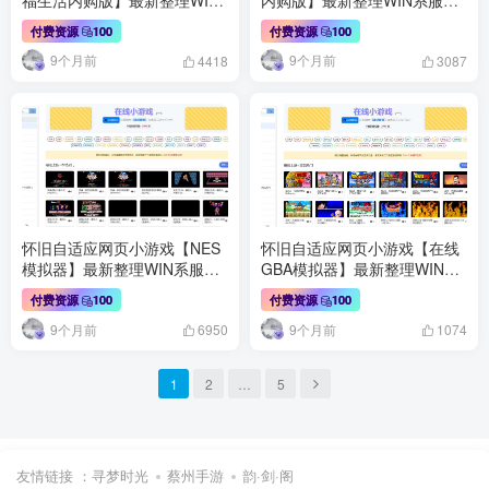
系服务端+内置充值+详细搭建
端+内置充值+详细搭建教程
付费资源
100
付费资源
100
教程+全套源码
9个月前
9个月前
4418
3087
怀旧自适应网页小游戏【NES
怀旧自适应网页小游戏【在线
模拟器】最新整理WIN系服务
GBA模拟器】最新整理WIN系
端+Linux手工服务端+管理后
服务端+Linux手工服务端+管
付费资源
100
付费资源
100
台+支持手柄+存档+详细搭建
理后台+支持手柄+存档+详细
9个月前
9个月前
教程
搭建教程
6950
1074
1
2
…
5
友情链接 ：
寻梦时光
蔡州手游
韵·剑·阁