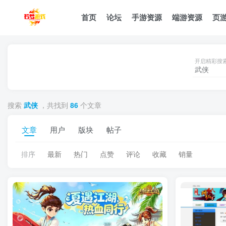
首页
论坛
手游资源
端游资源
页
开启精彩搜
搜索
武侠
，共找到
86
个文章
文章
用户
版块
帖子
排序
最新
热门
点赞
评论
收藏
销量