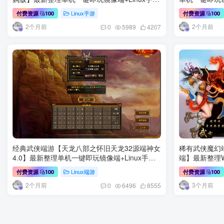
服务端+本地注册验证+CDK授权后台+安卓苹果
端+GM工具+
Linux手游
付费资源
100
付费资源
100
双端+详细搭建教程
2个月前
2个月前
0
5989
4207
经典武侠端游【天龙八部之怀旧天龙32源端神女
稀有武侠魔幻
4.0】最新整理单机一键即玩镜像端+Linux手工
端】最新整理W
服务端+PC客户端+内置gm工具+网页注册+网页
网关+GM修改
Linux端游
付费资源
100
付费资源
100
充值+详细搭建教程
2个月前
3个月前
0
6496
8555