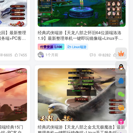
轮回】最新整理
经典武侠端游【天龙八部之怀旧64位源端洛洛
服务端+PC客户
1.9】最新整理单机一键即玩镜像端+Linux手工
服务端+PC客户端+GM工具+网页注册+详细搭
Linux端游
付费资源
100
建教程
1个月前
6605
7455
0
8282
1813
源端经典15门
经典武侠端游【天龙八部之金戈无极魔改】最新
务端+PC客户端
整理单机一键即玩镜像端+Linux手工服务端+PC