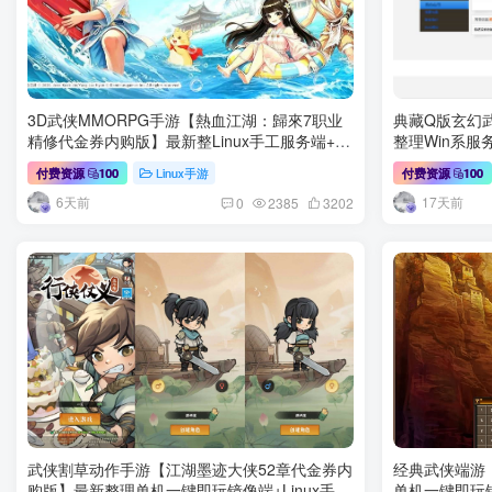
3D武侠MMORPG手游【熱血江湖：歸來7职业
典藏Q版玄幻
精修代金券内购版】最新整Linux手工服务端+安
整理Win系服
卓苹果双端+CDK授权后台+详细搭建教程
建教程
Linux手游
付费资源
100
付费资源
100
6天前
17天前
0
2385
3202
武侠割草动作手游【江湖墨迹大侠52章代金券内
经典武侠端游
购版】最新整理单机一键即玩镜像端+Linux手工
单机一键即玩镜