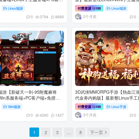
详细搭建教程
+GM工具+网页注册+网页充值+
Linux端游
Linux端游
付费资源
100
2个月前
0
3794
8666
0
端游【新破天一剑-95附魔麻将
3D武侠MMORPG手游【熱血江
in系服务端+PC客户端+免授权
代金券内购版】最新整Linux手
工具+合服工具+详细搭建教程
+运营后台+详细搭建教程
Win端游
Linux手游
付费资源
100
3个月前
0
4260
1427
0
1
2
3
…
8
下一页