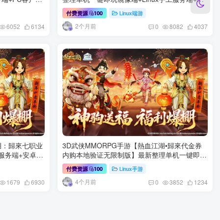
详细搭建教程
客户端+GM工具+详细搭建教程
Linux端游
付费资源
100
2个月前
6052
6134
0
8082
4037
湖：歸來七职业
3D武侠MMORPG手游【熱血江湖•歸來代金券
工服务端+安卓
内购本地验证无限制版】最新整理单机一键即玩
镜像端+Linux手工服务端+网页注册+安卓+CDK
Linux手游
付费资源
100
授权后台+详细搭建教程
4个月前
1679
6930
0
3852
1234