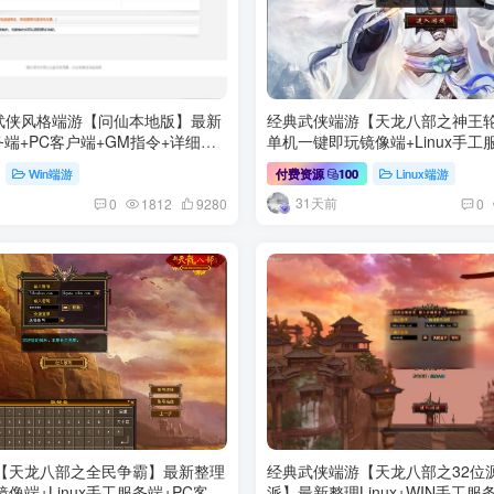
武侠风格端游【问仙本地版】最新
经典武侠端游【天龙八部之神王
务端+PC客户端+GM指令+详细搭
单机一键即玩镜像端+Linux手工
端+GM工具+详细搭建教程
Win端游
Linux端游
付费资源
100
31天前
0
1812
9280
0
【天龙八部之全民争霸】最新整理
经典武侠端游【天龙八部之32位
像端+Linux手工服务端+PC客户
派】最新整理Linux+WIN手工服